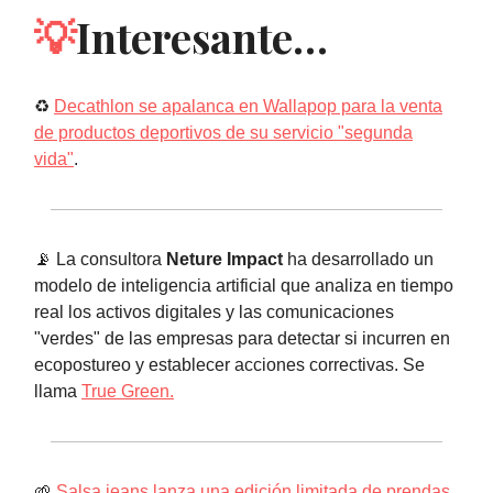
💡
Interesante…
♻️
Decathlon se apalanca en Wallapop para la venta
de productos deportivos de su servicio "segunda
vida"
.
📡 La consultora
Neture Impact
ha desarrollado un
modelo de inteligencia artificial que analiza en tiempo
real los activos digitales y las comunicaciones
"verdes" de las empresas para detectar si incurren en
ecopostureo y establecer acciones correctivas. Se
llama
True Green.
🌱
Salsa jeans lanza una edición limitada de prendas