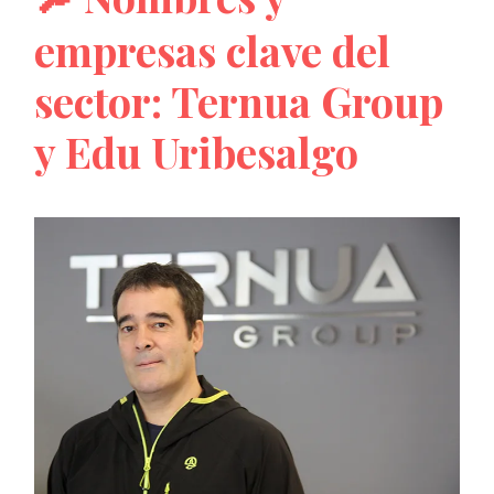
empresas clave del
sector: Ternua Group
y Edu Uribesalgo