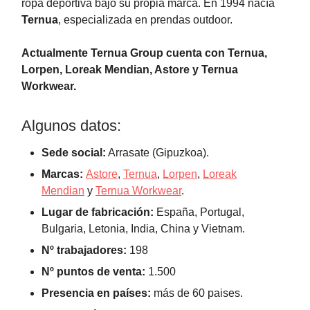
ropa deportiva bajo su propia marca. En 1994 nacía
Ternua
, especializada en prendas outdoor.
Actualmente Ternua Group cuenta con Ternua,
Lorpen, Loreak Mendian, Astore y Ternua
Workwear.
Algunos datos:
Sede social:
Arrasate (Gipuzkoa).
Marcas:
Astore
,
Ternua
,
Lorpen
,
Loreak
Mendian
y
Ternua Workwear
.
Lugar de fabricación:
España, Portugal,
Bulgaria, Letonia, India, China y Vietnam.
Nº trabajadores:
198
Nº puntos de venta:
1.500
Presencia en países:
más de 60 paises.