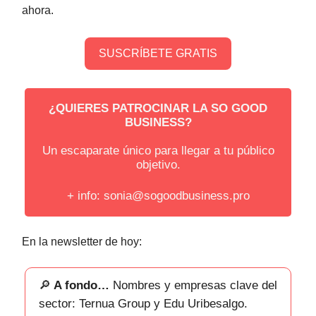
ahora.
SUSCRÍBETE GRATIS
¿QUIERES PATROCINAR LA SO GOOD
BUSINESS?
Un escaparate único para llegar a tu público
objetivo.
+ info:
sonia@sogoodbusiness.pro
En la newsletter de hoy:
🔎
A fondo…
Nombres y empresas clave del
sector: Ternua Group y Edu Uribesalgo.