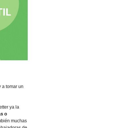
 a tomar un
tter ya la
as o
ambién muchas
abajadoras de