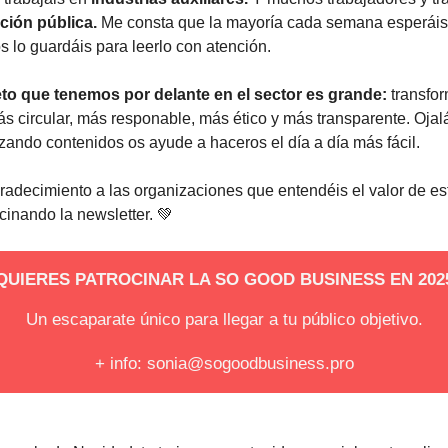
ción pública.
Me consta que la mayoría cada semana esperáis
os lo guardáis para leerlo con atención.
reto que tenemos por delante en el sector es grande:
transfo
ás circular, más responable, más ético y más transparente. Ojal
tizando contenidos os ayude a haceros el día a día más fácil.
radecimiento a las organizaciones que entendéis el valor de est
cinando la newsletter. 💚
QUIERES PATROCINAR LA SO GOOD BUSINESS EN 202
Un escaparate único para llegar a tu público objetivo.
+ info:
sonia@sogoodbusiness.pro