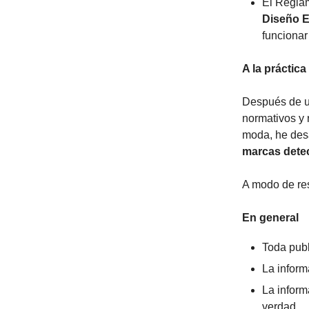
El Reglam
Diseño 
funcionar
A la práctica
Después de u
normativos y
moda, he des
marcas detec
A modo de r
En general
Toda publ
La inform
La inform
verdad.