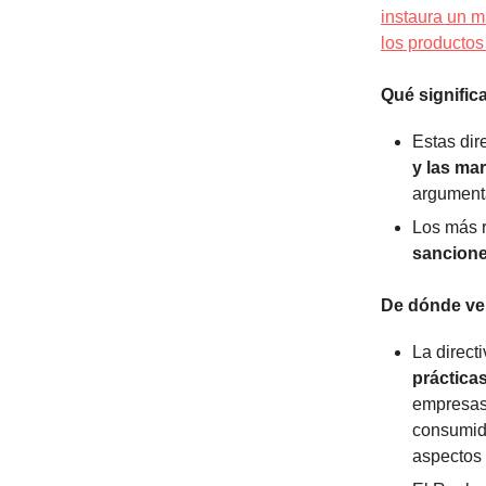
instaura un m
los productos
Qué signific
Estas dir
y las ma
argumenta
Los más r
sancion
De dónde v
La direct
práctica
empresas 
consumido
aspectos 