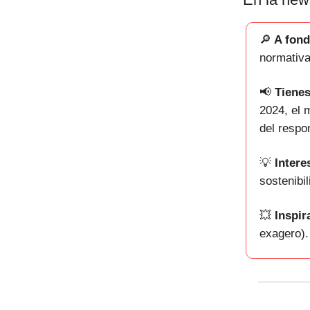
🔎
A fon
normativa
📢
Tienes
2024, el 
del respo
💡
Interes
sostenibil
💥
Inspir
exagero).