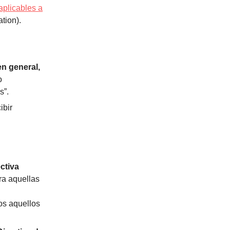
aplicables a
tion).
n general,
o
s”.
ibir
ectiva
ra aquellas
os aquellos