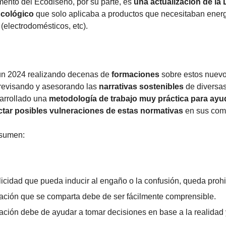
ento del Ecodiseño, por su parte, es
una actualización de la 
Ecológico
que solo aplicaba a productos que necesitaban ener
 (electrodomésticos, etc).
n 2024 realizando decenas de
formaciones
sobre estos nuev
 revisando y asesorando las
narrativas sostenibles
de diversa
arrollado una
metodología de trabajo muy práctica para ayud
tar posibles vulneraciones de estas normativas
en sus com
esumen:
icidad que pueda inducir al engaño o la confusión, queda proh
ación que se comparta debe de ser fácilmente comprensible.
ación debe de ayudar a tomar decisiones en base a la realidad 