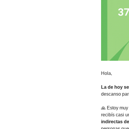
Hola,
La de hoy se
descanso para
🙏 Estoy muy 
recibís casi 
indirectas de
personas que