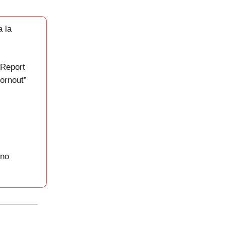
 la
 Report
bornout”
(no