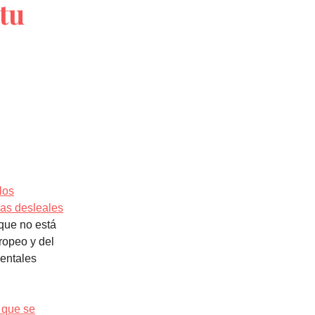
tu
los
cas desleales
que no está
ropeo y del
ientales
.
 que se