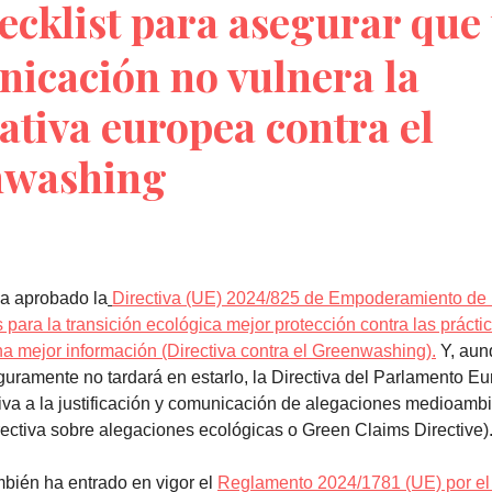
ecklist para asegurar que 
icación no vulnera la
tiva europea contra el
nwashing
ha aprobado la
Directiva (UE) 2024/825 de Empoderamiento de 
para la transición ecológica mejor protección contra las prácti
a mejor información (Directiva contra el Greenwashing).
Y, aun
uramente no tardará en estarlo, la Directiva del Parlamento Eu
iva a la justificación y comunicación de alegaciones medioamb
irectiva sobre alegaciones ecológicas o Green Claims Directive)
bién ha entrado en vigor el
Reglamento 2024/1781 (UE) por el