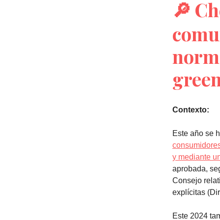
🔎
Ch
comun
norma
gree
Contexto:
Este año se 
consumidores 
y mediante un
aprobada, seg
Consejo relat
explícitas (D
Este 2024 tam