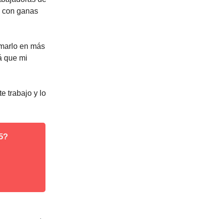
 con ganas
rmarlo en más
á que mi
e trabajo y lo
5?