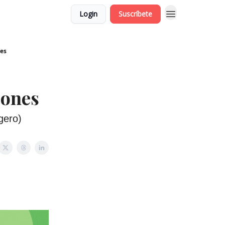
Login
Suscríbete
nes
iones
gero)