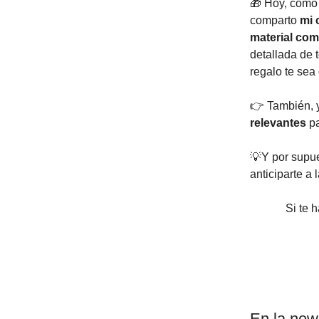
🎁 Hoy, como 
comparto
mi 
material com
detallada de 
regalo te sea
👉 También, 
relevantes
pa
💡Y por supu
anticiparte a 
Si te 
En la news