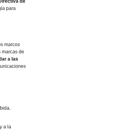
Directiva de
gía para
os marcos
s marcas de
ar a las
unicaciones
ibida.
y a la