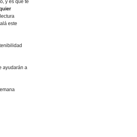
o, y es que te
quier
lectura
alá este
tenibilidad
e ayudarán a
 semana