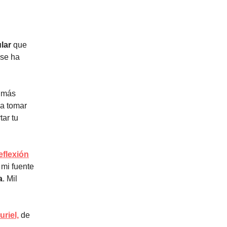
ular
que
 se ha
s más
 a tomar
tar tu
eflexión
mi fuente
a
. Mil
riel,
de