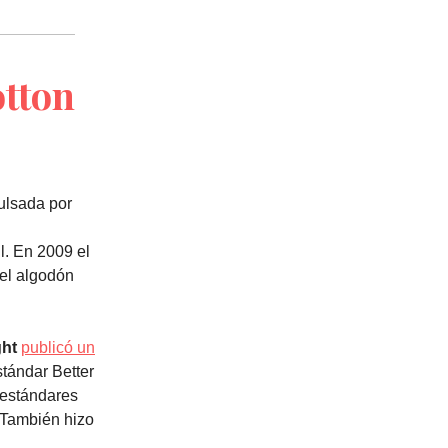
otton
ulsada por
il. En 2009 el
del algodón
ght
publicó un
tándar Better
 estándares
n.También hizo