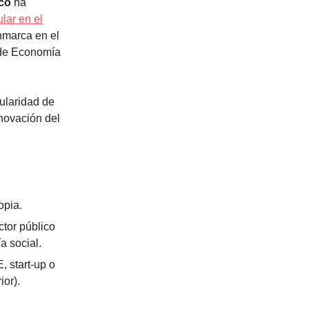
ico
ha
lar en el
nmarca en el
 de Economía
cularidad de
nnovación del
opia.
tor público
a social.
 start-up o
ior).