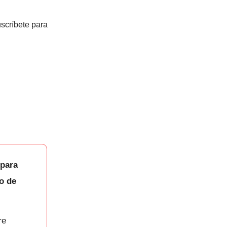
uscríbete para
 para
ío de
re