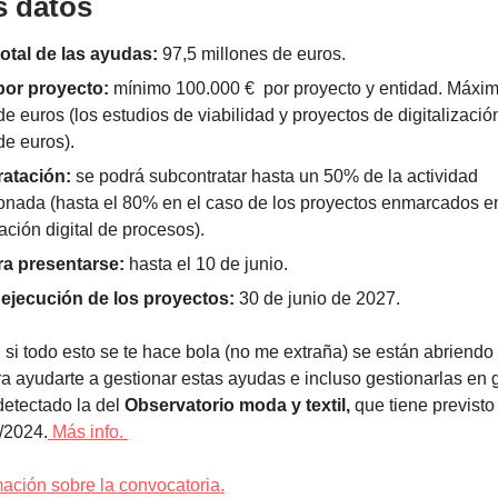
 datos
otal de las ayudas:
97,5 millones de euros.
por proyecto:
mínimo 100.000 € por proyecto y entidad. Máxi
de euros (los estudios de viabilidad y proyectos de digitalizaci
de euros).
atación:
se podrá subcontratar hasta un 50% de la actividad
nada (hasta el 80% en el caso de los proyectos enmarcados en
ación digital de procesos).
ra presentarse:
hasta el 10 de junio.
 ejecución de los proyectos:
30 de junio de 2027.
:
si todo esto se te hace bola (no me extraña) se están abriendo 
ara ayudarte a gestionar estas ayudas e incluso gestionarlas en g
etectado la del
Observatorio moda y textil,
que tiene previsto
4/2024.
Más info.
mación sobre la convocatoria.