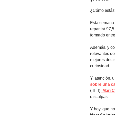
¿Cómo está
Esta semana 
repartirá 97,5
formado entr
Además, y com
relevantes de
mejores decisi
curiosidad.
Y, atención, 
sobre una c
(🤦🏽‍♀️):
Mari C
disculpas.
Y hoy, que no