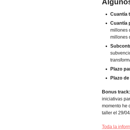
Algunos
Cuantía t
Cuantía 
millones 
millones 
Subcontr
subvencio
transform
Plazo pa
Plazo de
Bonus track
iniciativas p
momento he d
taller el 29/0
Toda la infor