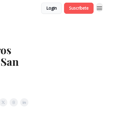
Login
Suscríbete
ros
 San