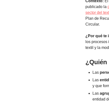
Contexto:
El
publicado la
sector del tex
Plan de Recu
Circular.
¿Por qué te 
los procesos 
textil y la m
¿Quién 
Las
pers
Las
enti
y que for
Las
agru
entidad d