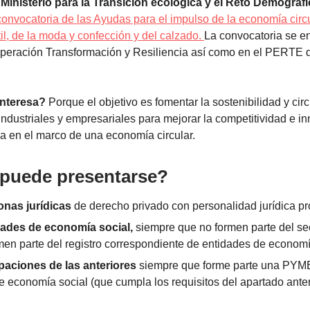
Ministerio para la Transición ecológica y el Reto Demográf
convocatoria de las Ayudas para el impulso de la economía circu
til, de la moda y confección y del calzado.
La convocatoria se e
peración Transformación y Resiliencia así como en el PERTE
interesa?
Porque el objetivo es fomentar la sostenibilidad y cir
industriales y empresariales para mejorar la competitividad e i
oda en el marco de una economía circular.
puede presentarse?
onas jurídicas
de derecho privado con personalidad jurídica pr
dades de economía social,
siempre que no formen parte del sec
men parte del registro correspondiente de entidades de economí
paciones de las anteriores
siempre que forme parte una PYME,
e economía social (que cumpla los requisitos del apartado anter