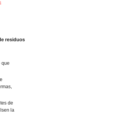
s
de residuos
o que
e
ermas,
tes de
lsen la