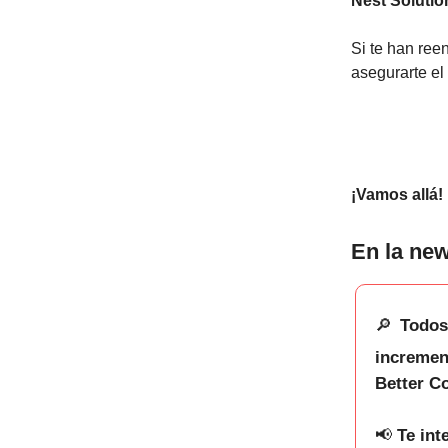
Nest Solutio
Si te han ree
asegurarte el
¡Vamos allá!
En la new
🔎
Todos
increment
Better Co
📢
Te inte