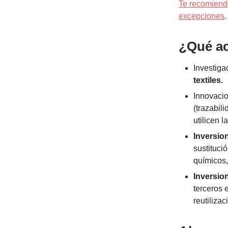
Te recomiendo
excepciones
.
¿Qué a
Investiga
textiles.
Innovaci
(trazabil
utilicen 
Inversio
sustituci
químicos,
Inversion
terceros 
reutilizac