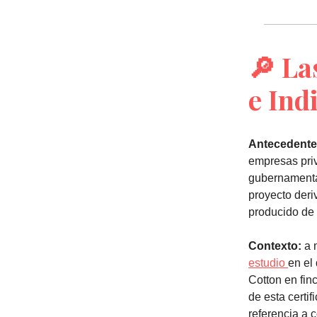
🔎
La
e Ind
Antecedente
empresas pr
gubernament
proyecto deri
producido de
Contexto:
a 
estudio
en el
Cotton en fin
de esta certi
referencia a c