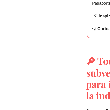
Pasaporte
💡
Inspir
🧐
Curios
🔎
Tod
subve
para 
la in