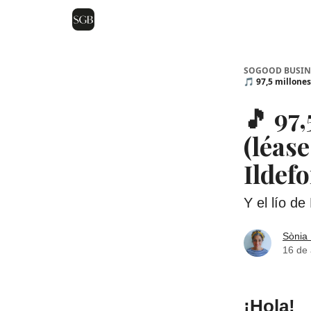
SOGOOD BUSIN
🎵 97,5 millone
🎵 97
(léa
Ildef
Y el lío d
Sònia 
16 de 
¡Hola!