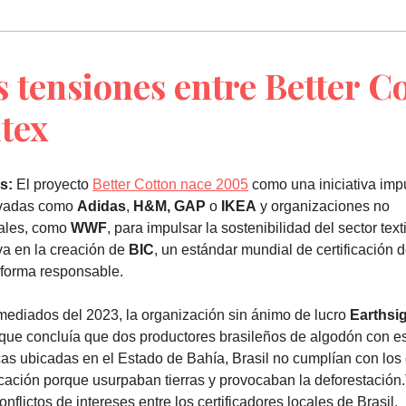
s tensiones entre Better C
itex
s:
El proyecto
Better Cotton nace 2005
como una iniciativa imp
ivadas como
Adidas
,
H&M, GAP
o
IKEA
y organizaciones no
ales, como
WWF
, para impulsar la sostenibilidad del sector text
va en la creación de
BIC
, un estándar mundial de certificación 
 forma responsable.
mediados del 2023, la organización sin ánimo de lucro
Earthsi
 que concluía que dos productores brasileños de algodón con es
cas ubicadas en el Estado de Bahía, Brasil no cumplían con los
ficación porque usurpaban tierras y provocaban la deforestació
onflictos de intereses entre los certificadores locales de Brasil.